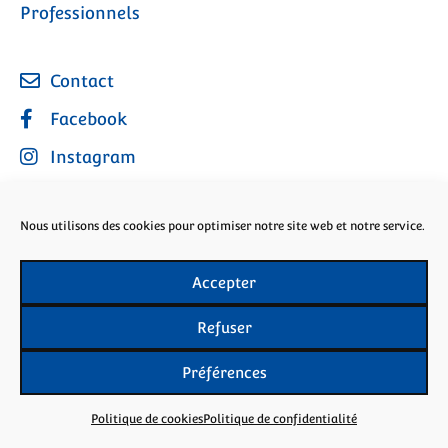
Professionnels
Contact
Facebook
Instagram
Nous utilisons des cookies pour optimiser notre site web et notre service.
Politique de confidentialité
Mentions légales
Accepter
L’abus d’alcool est dangereux pour la santé. À
Refuser
consommer avec modération.
Préférences
Copyright © 2024 B06 | site conçu par
Agent de Com
Politique de cookies
Politique de confidentialité